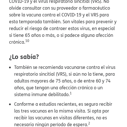
COVID-19 y el virus respiratorio sincitial (VRS). No
olvide consultar con su proveedor o farmacéutico
sobre la vacuna contra el COVID-19 y el VRS para
esta temporada también. Son vitales para prevenir y
reducir el riesgo de contraer estos virus, en especial
si tiene 65 años o más, o si padece alguna afección
10
crónica.
​​
¿Lo sabía?​​
También se recomienda vacunarse contra el virus
respiratorio sincitial (VRS), si aún no la tiene, para
adultos mayores de 75 años, o de entre 60 y 74
años, que tengan una afección crónica o un
1
sistema inmune debilitado.
​​
Conforme a estudios recientes, es seguro recibir
las tres vacunas en la misma visita. Si opta por
recibir las vacunas en visitas diferentes, no es
2
necesario ningún período de espera.
​​