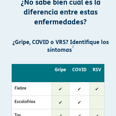
¿No sabe bien cuál es la
diferencia entre estas
enfermedades?​​
¿Gripe, COVID o VRS? Identifique los
7
síntomas
​​
Gripe​​
COVID​​
RSV​​
Fiebre​​
✔​​
✔​​
✔​​
Escalofríos​​
✔​​
✔​​
Tos​​
✔​​
✔​​
✔​​