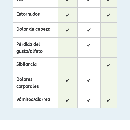
Estornudos​​
✔​​
✔​​
Dolor de cabeza​​
✔​​
✔​​
Pérdida del
✔​​
gusto/olfato​​
Sibilancia​​
✔​​
Dolores
✔​​
✔​​
corporales​​
Vómitos/diarrea​​
✔​​
✔​​
✔​​