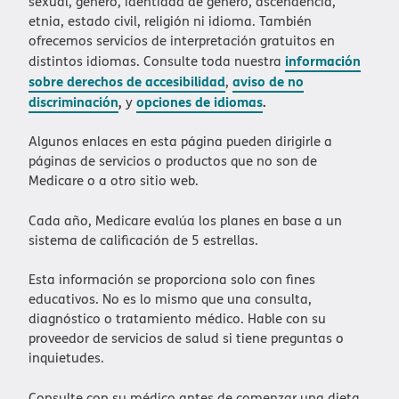
sexual, género, identidad de género, ascendencia,
etnia, estado civil, religión ni idioma. También
ofrecemos servicios de interpretación gratuitos en
información
distintos idiomas. Consulte toda nuestra
sobre derechos de accesibilidad
aviso de no
,
discriminación
,
opciones de idiomas
.
y
​​
Algunos enlaces en esta página pueden dirigirle a
páginas de servicios o productos que no son de
Medicare o a otro sitio web.​​
Cada año, Medicare evalúa los planes en base a un
sistema de calificación de 5 estrellas.​​
Esta información se proporciona solo con fines
educativos. No es lo mismo que una consulta,
diagnóstico o tratamiento médico. Hable con su
proveedor de servicios de salud si tiene preguntas o
inquietudes.​​
Consulte con su médico antes de comenzar una dieta